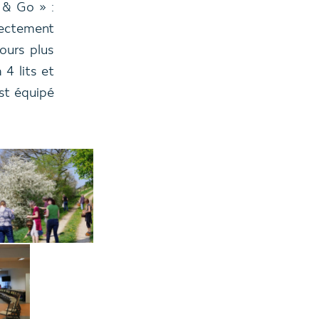
 & Go » :
rectement
ours plus
4 lits et
st équipé