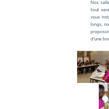
Nos sall
tout ser
vous ins
longs, n
proposo
d’une bo