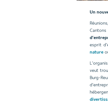
Un nouve
Réunions
Cantons
d’entrep
esprit d
nature
ou
L’organis
veut tro
Burg-Reu
d’entre
héberge
divertiss