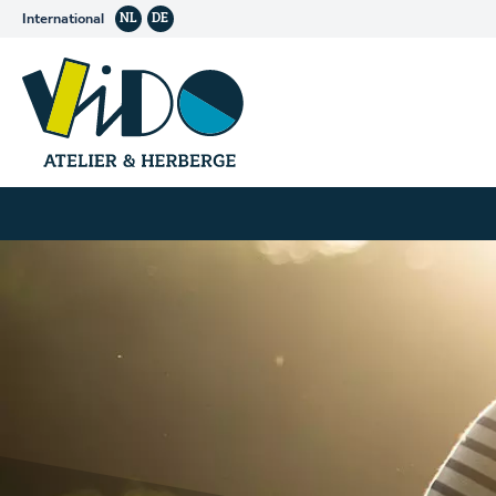
International
NL
DE