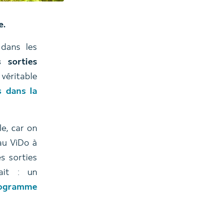
e.
 dans les
 sorties
 véritable
s dans la
le, car on
au ViDo à
s sorties
ait : un
ogramme