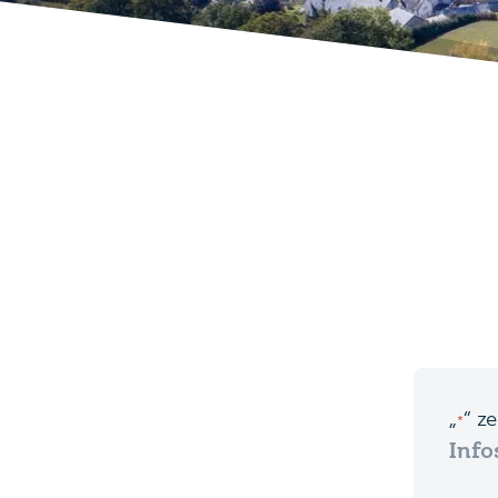
„
“ z
*
Info