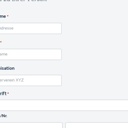
ame
*
*
isation
ift
*
/Nr.