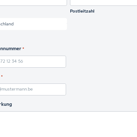
Postleitzahl
onnummer
*
*
rkung