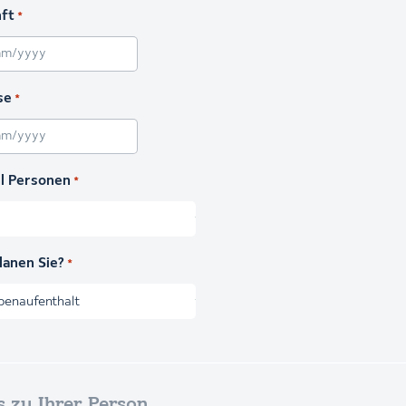
ft
*
rägstrich MM Schrägstrich JJJJ
se
*
rägstrich MM Schrägstrich JJJJ
l Personen
*
lanen Sie?
*
s zu Ihrer Person