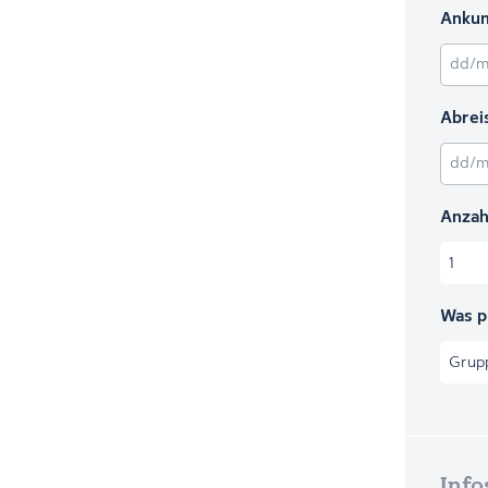
Ankun
TT Sch
Abrei
TT Sch
Anzah
Was p
Info