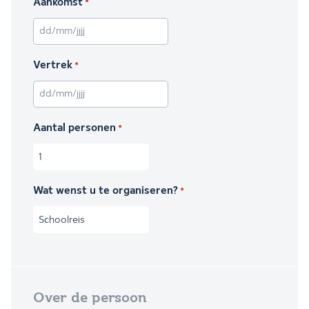
Aankomst
*
DD slash MM slash JJJJ
Vertrek
*
DD slash MM slash JJJJ
Aantal personen
*
Wat wenst u te organiseren?
*
Over de persoon