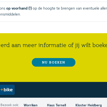
 ons
op voorhand (!)
op de hoogte te brengen van eventuele alle
ensmiddelen.
eerd aan meer informatie of jij wilt boe
NU BOEKEN
Bezoek ook:
Worriken
Haus Ternell
Kloster Heidberg