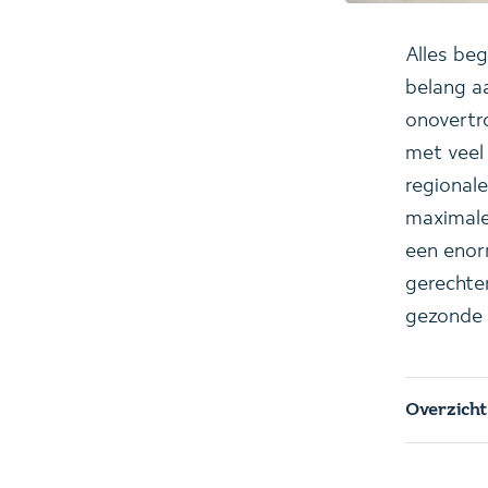
Alles beg
belang 
onovertro
met veel
regional
maximale
een enor
gerechte
gezonde a
Overzicht